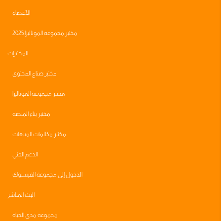
طريقه عمل الفواتير
الأعضاء
مختبر مجموعه الموناليزا 2025
بناء هيكل الكورس
المختبرات
اسرار التصميم الاحترافي
مختبر صناع المحتوى
مختبر مجموعه الموناليزا
هجمات البوت والحسابات الوهمية
مختبر بناء المنصه
اعط تغذيه راجعه على ١٠ منصات
مختبر مكالمات المبيعات
الدعم الفني
الدخول إلى مجموعة الفيسبوك
البث المباشر
مجموعه مدى الحياه