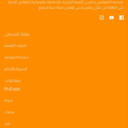
مساعده
المعلمين
و
مدربي التنميه البشريه
بناء
منصه تعليميه
وادارتها من البدايه
صاروخ صناعة الدروس
تحول الى اخطبوط
حتى النهايه من خلال
برنامج تدريبي
اونلاين مدته
سته اسابيع
اسرار زياده المتابعين عالفيسبوك
بناء نظام تسجيلات الأسئلة والاجابات
مدمر فيميو
اسرار حمله المبيعات
ملفك الشخصي
تسجيل طالب جديد للمنصة
برنامج حجز المواعيد الآلي
الدورات التعليمية
كيف نستهدف جمهور محدد عالفيسبوك
سياسة الخصوصية
طريقه عمل امتحانات واوراق عمل
اعدادات Vimeo (اختياري )
اعاده اضرام النيران
الشروط والأحكام
بناء المنصه التعليميه
كيف ننصب محلل بيانات قوقل
حماية البيانات
اسرار التفاعل عالفيسبوك
BluEagle
جواسيس بلو ايقل
مدونه
منصات
مراجعه عامه عالمنصه
أخبار