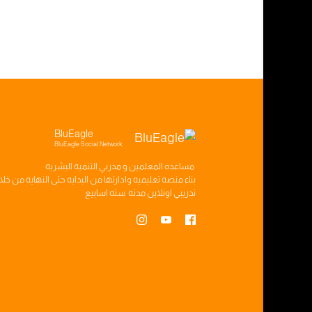
محتوى الدرس
كيف استخدم قوقل درايف
سر بناء الرؤيا
يوميات النسر الأزرق
كيف تحترف المونتاج من المنزل
قوانين الفيسبوك
أوراق الشده
أسئلة واجابات الموناليزا
BluEagle
BluEagle Social Network
مساعده
المعلمين
و
مدربي التنميه البشريه
أسئلة واجابات حملات التسويق ال
بناء
منصه تعليميه
وادارتها من البدايه حتى النهايه من خل
تدريبي
اونلاين مدته
سته اسابيع
اسرار التفاعل عالفيسبوك
اسرار زياده المتابعين عالفيسبوك