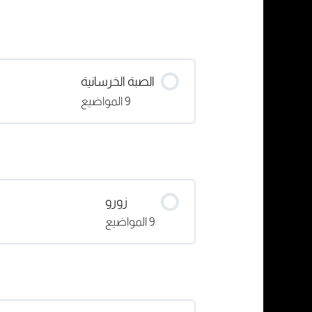
الصبة الخرسانية
9 المواضيع
محتوى الدرس
اراء المشتركين بدوره المعلم الر
زورو
9 المواضيع
البوصله
محتوى الدرس
اساسيات بناء مشروع رقمي الجزء
المقدمة