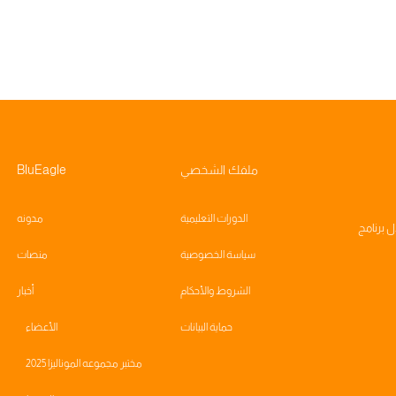
ملفك الشخصي
BluEagle
الدورات التعليمية
مدونه
مجاني
ال
برنامج
سياسة الخصوصية
منصات
الشروط والأحكام
أخبار
حماية البيانات
الأعضاء
مختبر مجموعه الموناليزا 2025