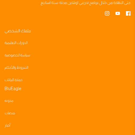
حتى النهايه من خلال
برنامج تدريبي
اونلاين مدته
سته اسابيع
كيف تبني فيديو اعلان الصفحة الرئيسية
أسئلة واجابات الموناليزا
ملفك الشخصي
أسئلة واجابات حملات التسويق المجاني
الدورات التعليمية
سياسة الخصوصية
قوانين الفيسبوك
الشروط والأحكام
اسرار التفاعل عالفيسبوك
حماية البيانات
BluEagle
اسرار زياده المتابعين عالفيسبوك
مدونه
منصات
اسرار حمله المبيعات
أخبار
كيف نستهدف جمهور محدد عالفيسبوك