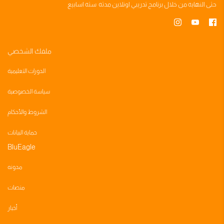
طبخ فلم مبيعات
حتى النهايه من خلال
برنامج تدريبي
اونلاين مدته
سته اسابيع
أوراق الشده
اسرار التفاعل على منصات ميتا
ارفع التغذية الراجعة من هنا
ارفع التغذية الراجعة من هنا
ملفك الشخصي
اسرار زياده المتابعين
الدورات التعليمية
سياسة الخصوصية
أسئلة واجابات حملات التسويق المجاني
الشروط والأحكام
اسرار حمله المبيعات
حماية البيانات
BluEagle
كيف نستهدف جمهور محدد على منصات ميتا
مدونه
منصات
أسئلة واجابات الموناليزا
أخبار
أسئلة واجابات حملات التسويق المجاني