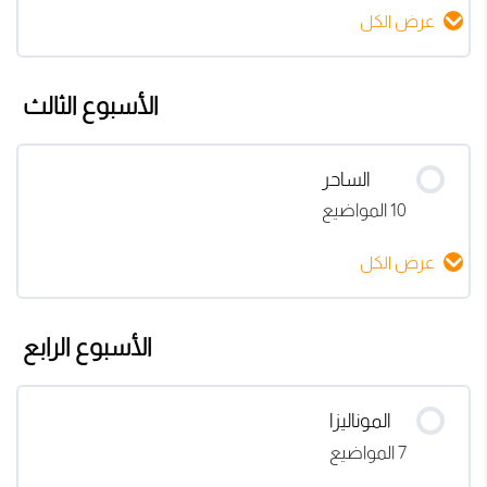
اراء المشتركين بدوره المعلم الرقمي
عرض الكل
فيديو خطة حرب الصبة
محتوى الدرس
الأسبوع الثالث
0% مكتمل
0/11 Steps
البوصله
المقدمة
الساحر
10 المواضيع
اساسيات بناء مشروع رقمي الجزء الأول
القوه الخفية التي تسحبك للأسفل
عرض الكل
اساسيات بناء مشروع رقمي الجزء الثاني
المهارة والمنطق غير كافيه للنجاح
محتوى الدرس
الأسبوع الرابع
شكل المستقبل
0% مكتمل
0/10 Steps
قانون المرآه ودراسة الانعكاس
خطه الحرب للساحر
الموناليزا
الابتكار والابداع
7 المواضيع
ما هو نوع شخصيتك وكيف يجب ان تكون