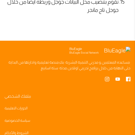
نقوم بتنصيب محل البيانات جوجل وربطه ايضا من خلال
جوجل تاج مانجر
BluEagle
BluEagle Social Network
مساعده
المعلمين
و
مدربي التنميه البشريه
بناء
منصه تعليميه
وادارتها من البدايه
حتى النهايه من خلال
برنامج تدريبي
اونلاين مدته
سته اسابيع
ملفك الشخصي
الدورات التعليمية
سياسة الخصوصية
الشروط والأحكام