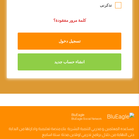
تذكرنى
كلمة مرور مفقودة؟
تسجيل دخول
انشاء حساب جديد
BluEagle
BluEagle Social Network
مساعده
المعلمين
و
مدربي التنميه البشريه
بناء
منصه تعليميه
وادارتها من البدايه
حتى النهايه من خلال
برنامج تدريبي
اونلاين مدته
سته اسابيع