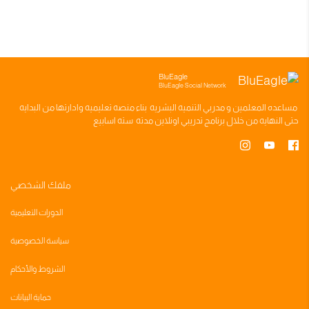
BluEagle
BluEagle Social Network
مساعده
المعلمين
و
مدربي التنميه البشريه
بناء
منصه تعليميه
وادارتها من البدايه
حتى النهايه من خلال
برنامج تدريبي
اونلاين مدته
سته اسابيع
ملفك الشخصي
الدورات التعليمية
سياسة الخصوصية
الشروط والأحكام
حماية البيانات