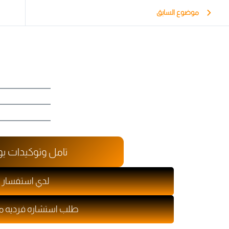
موضوع السابق
تامل وتوكيدات يو
لدي استفسار
طلب استشاره فرديه 