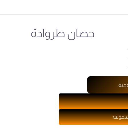
حصان طروادة
ميه
مدفوعه