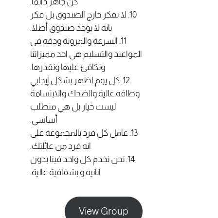
كن جاهز دائما.
10. لا تفكر خارج الصندوق بل فكر
بانه لا يوجد صندوق أصلا.
11. السرعة والمرونة ودقه في
المواعيد والتسليم هي احد مميزاتنا
ونكافئ عليها ونقدرها.
12. كل يوم اظهر بشكل إيجابي
وطاقه عالية والضحك والابتسامة
ليست خيار بل هي متطلب
أساسي.
13. عامل كل فرد بالمجموعة على
انه فرد من عائلتك.
14. نحن نخدم كل واحد فينا بدون
انانيه و بشفافية عالية.
View Group