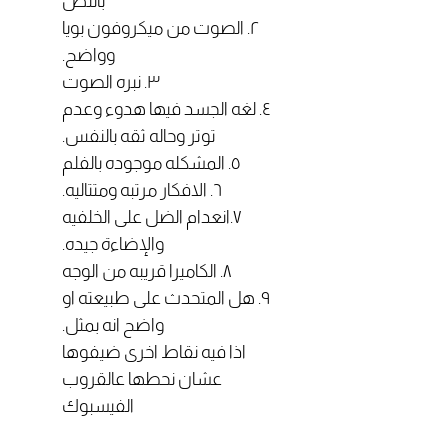
بالنص
٢. الصوت من ميكروفون بويا
وواضح.
٣. نبره الصوت
٤. لغه الجسد فيها هدوء وعدم
توتر وحاله ثقه بالنفس.
٥. المشكله موجوده بالفلم
٦. الافكار مرتبه ومتتاليه.
٧.انعدام الضل على الخلفيه
والإضاءة جيده.
٨. الكاميرا قريبه من الوجه
٩. هل المتحدث على طبيعته او
واضح انه بمثل.
اذا فيه نقاط اخرى ضيفوها
عشان نحطها عالقروب
الفيسبوك