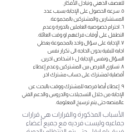
للعصف الذهني وتبادل الأفكار.
٥. سرعه الحصول على الإجابة بسبب عدد
المستشارين والمشتركين بالمجموعة.
٦. احترام خصوصيه العاملين بالدورة وعدم
التطفل على أوقات فراغهم او وقت العائلة.
٧. الإجابة على سؤال واحد بالمجموعة يعطي
اجابه للبقية بدون الحاجه الى تكرار نفس
السؤال ونفس الإجابة ل ١٠ اشخاص اخرين.
٨. تساوي الفرص بين المشتركين وعدم إعطاء
أفضلية لمشترك على حساب مشترك اخر.
٩. إعطاء أيضا فرصه للمشترك ووقت بالبحث عن
الإجابة من خلال التسجيلات والدروس والدعم الفني
عالمنصه حتى يتم ترسيخ المعلومة.
الأسباب المذكورة والقرارات هي قرارات
جماعيه وليست فرديه مع جميع أعضاء
فريق بلو ايقل حتى يتم الانتظام بالدورة