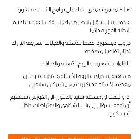
هناك مجموعه مدى الحياه على برنامج الشات ديسكورد
عندما ترسل سؤال انتظر من 24 الى 48 ساعه حيث لا تتم
الإجابة الفورية دائما
جروب
ديسكورد
فقط للأسئلة والاجابات السريعة التي لا
تحتاج تفاصيل معقده
اللقاءات
الشهريه
عالزوم للأسئلة والاجابات
مشاهده تسجيلات الزوم للأسئلة والاجابات حيث ان
معظم الأسئلة قد تكررت مع مشتركين سابقين
اذا واجهت اي مشكله تقنيه بالدخول الى الكورس تستطيع
أن توجه السؤال إلى باب الشكاوى والاعتراضات داخل
الديسكورد
اذا كان الانترنت ضعيف تستطيع الاستماع