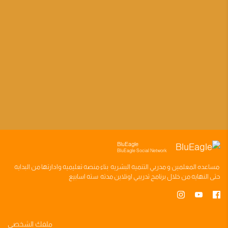
BluEagle
BluEagle Social Network
مساعده
المعلمين
و
مدربي التنميه البشريه
بناء
منصه تعليميه
وادارتها من البدايه
حتى النهايه من خلال
برنامج تدريبي
اونلاين مدته
سته اسابيع
ملفك الشخصي