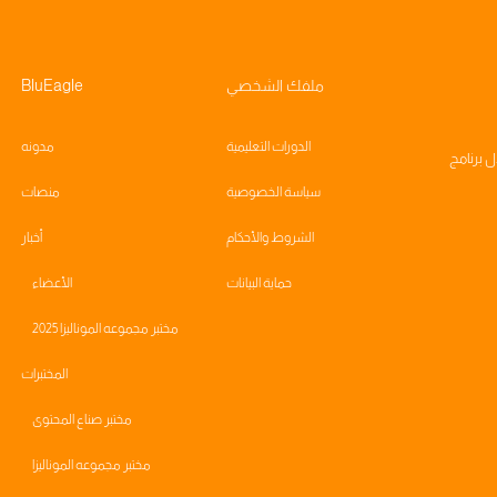
ملفك الشخصي
BluEagle
الدورات التعليمية
مدونه
ال
برنامج
سياسة الخصوصية
منصات
الشروط والأحكام
أخبار
حماية البيانات
الأعضاء
مختبر مجموعه الموناليزا 2025
المختبرات
مختبر صناع المحتوى
مختبر مجموعه الموناليزا