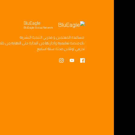
BluEagle
BluEagle Social Network
مساعده
المعلمين
و
مدربي التنميه البشريه
بناء
منصه تعليميه
وادارتها من البدايه حتى النهايه من خل
تدريبي
اونلاين مدته
سته اسابيع