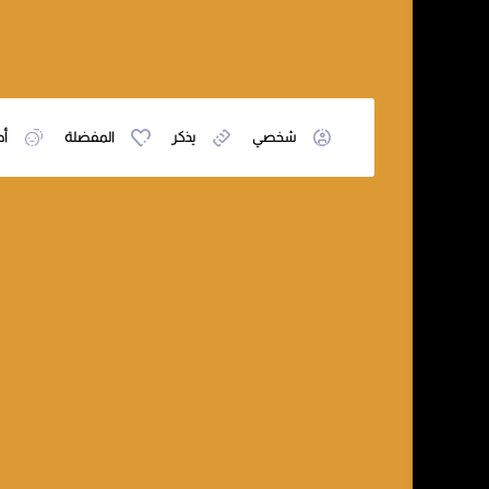
شخصي
يذكر
المفضلة
أص