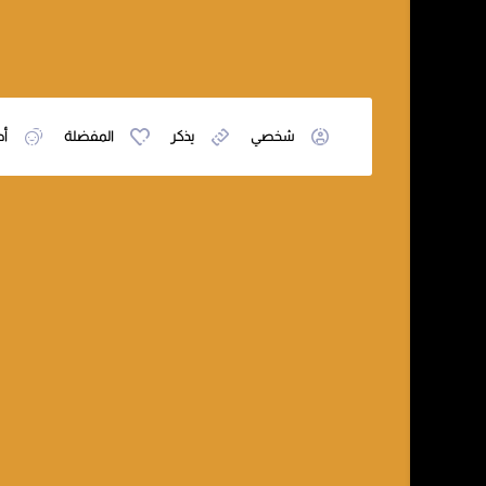
شخصي
يذكر
المفضلة
أص