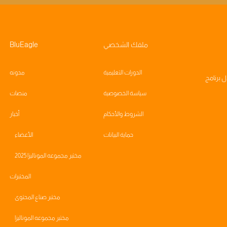
ملفك الشخصي
BluEagle
الدورات التعليمية
مدونه
ال
برنامج
سياسة الخصوصية
منصات
الشروط والأحكام
أخبار
حماية البيانات
الأعضاء
مختبر مجموعه الموناليزا 2025
المختبرات
مختبر صناع المحتوى
مختبر مجموعه الموناليزا