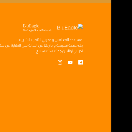
BluEagle
BluEagle Social Network
مساعده
المعلمين
و
مدربي التنميه البشريه
بناء
منصه تعليميه
وادارتها من البدايه حتى النهايه من خل
تدريبي
اونلاين مدته
سته اسابيع