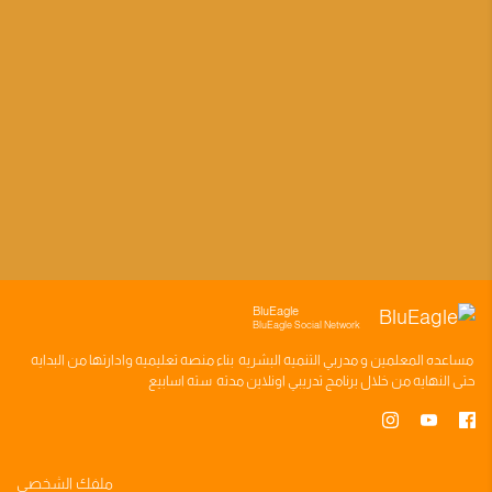
BluEagle
BluEagle Social Network
مساعده
المعلمين
و
مدربي التنميه البشريه
بناء
منصه تعليميه
وادارتها من البدايه
حتى النهايه من خلال
برنامج تدريبي
اونلاين مدته
سته اسابيع
ملفك الشخصي