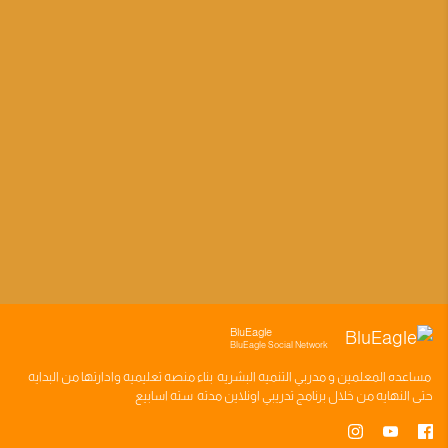
BluEagle
BluEagle Social Network
مساعده
المعلمين
و
مدربي التنميه البشريه
بناء
منصه تعليميه
وادارتها من البدايه
حتى النهايه من خلال
برنامج تدريبي
اونلاين مدته
سته اسابيع