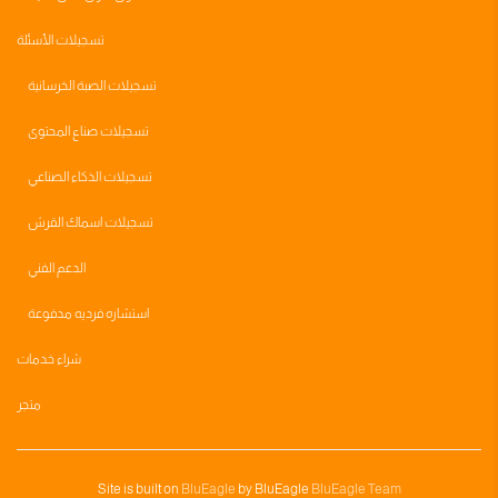
تسجيلات الأسئلة
تسجيلات الصبة الخرسانية
تسجيلات صناع المحتوى
تسجيلات الذكاء الصناعي
تسجيلات اسماك القرش
الدعم الفني
استشاره فرديه مدفوعة
شراء خدمات
متجر
Site is built on
BluEagle
by BluEagle
BluEagle Team