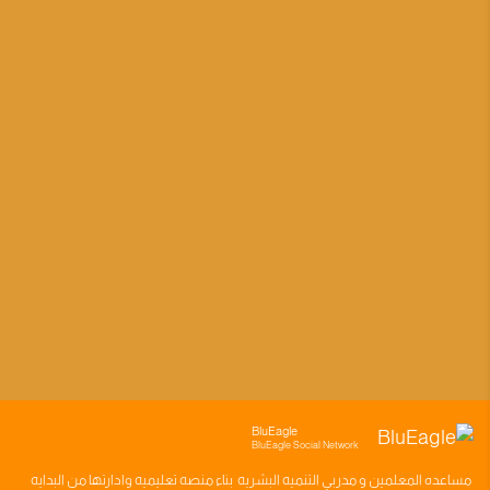
BluEagle
BluEagle Social Network
مساعده
المعلمين
و
مدربي التنميه البشريه
بناء
منصه تعليميه
وادارتها من البدايه