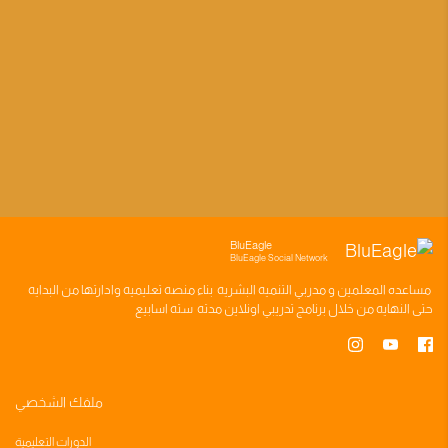
BluEagle
BluEagle Social Network
مساعده
المعلمين
و
مدربي التنميه البشريه
بناء
منصه تعليميه
وادارتها من البدايه
حتى النهايه من خلال
برنامج تدريبي
اونلاين مدته
سته اسابيع
ملفك الشخصي
الدورات التعليمية