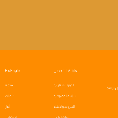
ملفك الشخصي
BluEagle
الدورات التعليمية
مدونه
ال
برنامج
سياسة الخصوصية
منصات
الشروط والأحكام
أخبار
حماية البيانات
الأعضاء