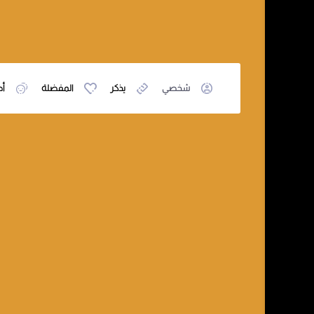
شخصي
يذكر
المفضلة
أص