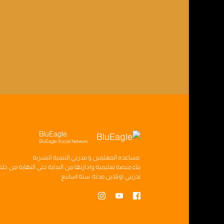
BluEagle
BluEagle Social Network
مساعده
المعلمين
و
مدربي التنميه البشريه
بناء
منصه تعليميه
وادارتها من البدايه حتى النهايه من خل
تدريبي
اونلاين مدته
سته اسابيع