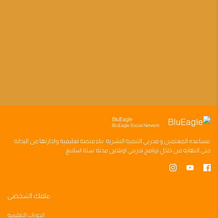
BluEagle
BluEagle Social Network
مساعده
المعلمين
و
مدربي التنميه البشريه
بناء
منصه تعليميه
وادارتها من البدايه
حتى النهايه من خلال
برنامج تدريبي
اونلاين مدته
سته اسابيع
ملفك الشخصي
الدورات التعليمية