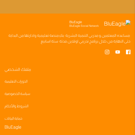
BluEagle
BluEagle Social Network
مساعده
المعلمين
و
مدربي التنميه البشريه
بناء
منصه تعليميه
وادارتها من البدايه
حتى النهايه من خلال
برنامج تدريبي
اونلاين مدته
سته اسابيع
ملفك الشخصي
الدورات التعليمية
سياسة الخصوصية
الشروط والأحكام
حماية البيانات
BluEagle