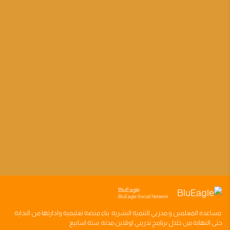
BluEagle
BluEagle Social Network
مساعده
المعلمين
و
مدربي التنميه البشريه
بناء
منصه تعليميه
وادارتها من البدايه
حتى النهايه من خلال
برنامج تدريبي
اونلاين مدته
سته اسابيع