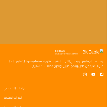
BluEagle
BluEagle Social Network
مساعده
المعلمين
و
مدربي التنميه البشريه
بناء
منصه تعليميه
وادارتها من البدايه
حتى النهايه من خلال
برنامج تدريبي
اونلاين مدته
سته اسابيع
ملفك الشخصي
الدورات التعليمية