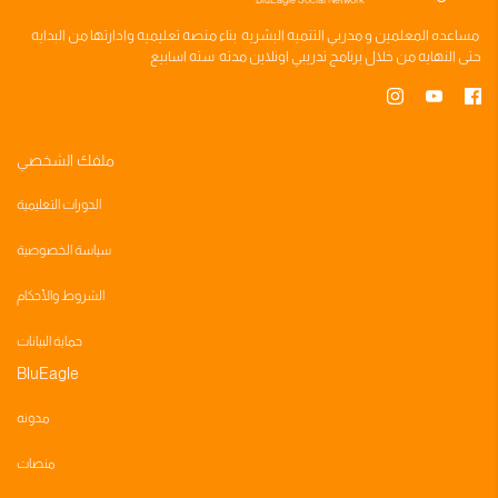
مساعده
المعلمين
و
مدربي التنميه البشريه
بناء
منصه تعليميه
وادارتها من البدايه
حتى النهايه من خلال
برنامج تدريبي
اونلاين مدته
سته اسابيع
ملفك الشخصي
الدورات التعليمية
سياسة الخصوصية
الشروط والأحكام
حماية البيانات
BluEagle
مدونه
منصات