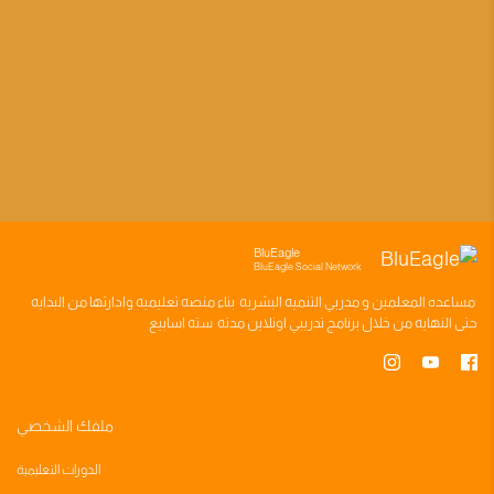
BluEagle
BluEagle Social Network
مساعده
المعلمين
و
مدربي التنميه البشريه
بناء
منصه تعليميه
وادارتها من البدايه
حتى النهايه من خلال
برنامج تدريبي
اونلاين مدته
سته اسابيع
ملفك الشخصي
الدورات التعليمية