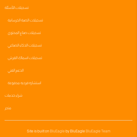
تسجيلات الأسئلة
تسجيلات الصبة الخرسانية
تسجيلات صناع المحتوى
تسجيلات الذكاء الصناعي
تسجيلات اسماك القرش
الدعم الفني
استشاره فرديه مدفوعة
شراء خدمات
متجر
Site is built on
BluEagle
by BluEagle
BluEagle Team