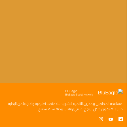
BluEagle
BluEagle Social Network
مساعده
المعلمين
و
مدربي التنميه البشريه
بناء
منصه تعليميه
وادارتها من البدايه
حتى النهايه من خلال
برنامج تدريبي
اونلاين مدته
سته اسابيع