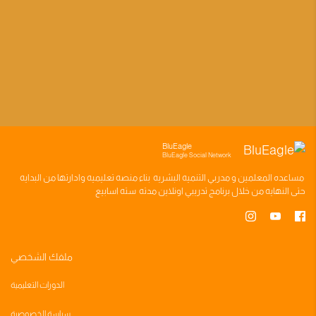
BluEagle
BluEagle Social Network
مساعده
المعلمين
و
مدربي التنميه البشريه
بناء
منصه تعليميه
وادارتها من البدايه
حتى النهايه من خلال
برنامج تدريبي
اونلاين مدته
سته اسابيع
ملفك الشخصي
الدورات التعليمية
سياسة الخصوصية