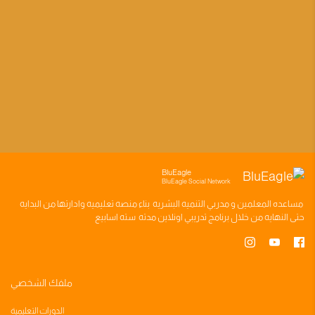
BluEagle
BluEagle Social Network
مساعده
المعلمين
و
مدربي التنميه البشريه
بناء
منصه تعليميه
وادارتها من البدايه
حتى النهايه من خلال
برنامج تدريبي
اونلاين مدته
سته اسابيع
ملفك الشخصي
الدورات التعليمية