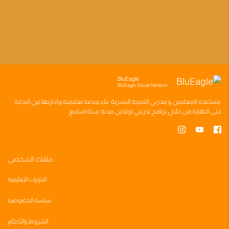
BluEagle
BluEagle Social Network
مساعده
المعلمين
و
مدربي التنميه البشريه
بناء
منصه تعليميه
وادارتها من البدايه
حتى النهايه من خلال
برنامج تدريبي
اونلاين مدته
سته اسابيع
ملفك الشخصي
الدورات التعليمية
سياسة الخصوصية
الشروط والأحكام