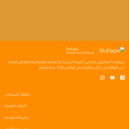
BluEagle
BluEagle Social Network
مساعده
المعلمين
و
مدربي التنميه البشريه
بناء
منصه تعليميه
وادارتها من البدايه
حتى النهايه من خلال
برنامج تدريبي
اونلاين مدته
سته اسابيع
ملفك الشخصي
الدورات التعليمية
سياسة الخصوصية