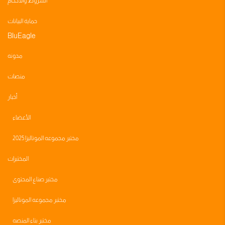
الشروط والأحكام
حماية البيانات
BluEagle
مدونه
منصات
أخبار
الأعضاء
مختبر مجموعه الموناليزا 2025
المختبرات
مختبر صناع المحتوى
مختبر مجموعه الموناليزا
مختبر بناء المنصه