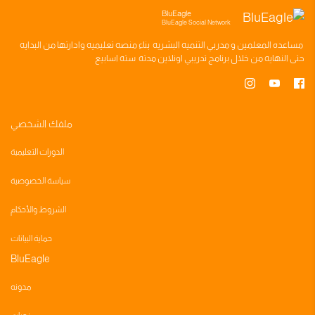
BluEagle
BluEagle Social Network
مساعده
المعلمين
و
مدربي التنميه البشريه
بناء
منصه تعليميه
وادارتها من البدايه
حتى النهايه من خلال
برنامج تدريبي
اونلاين مدته
سته اسابيع
ملفك الشخصي
الدورات التعليمية
سياسة الخصوصية
الشروط والأحكام
حماية البيانات
BluEagle
مدونه