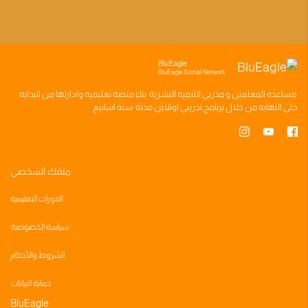
BluEagle
BluEagle Social Network
مساعده
المعلمين
و
مدربي التنميه البشريه
بناء
منصه تعليميه
وادارتها من البدايه
حتى النهايه من خلال
برنامج تدريبي
اونلاين مدته
سته اسابيع
ملفك الشخصي
الدورات التعليمية
سياسة الخصوصية
الشروط والأحكام
حماية البيانات
BluEagle