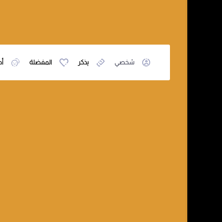
شخصي
يذكر
المفضلة
أص