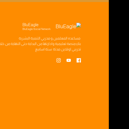
BluEagle
BluEagle Social Network
مساعده
المعلمين
و
مدربي التنميه البشريه
بناء
منصه تعليميه
وادارتها من البدايه حتى النهايه من خل
تدريبي
اونلاين مدته
سته اسابيع