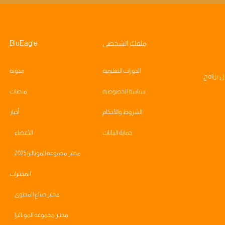
ملفك الشخصي
BluEagle
الدورات التعليمية
مدونه
ال
برنامج
سياسة الخصوصية
منصات
الشروط والأحكام
أخبار
حماية البيانات
الأعضاء
مختبر مجموعه الموناليزا 2025
المختبرات
مختبر صناع المحتوى
مختبر مجموعه الموناليزا