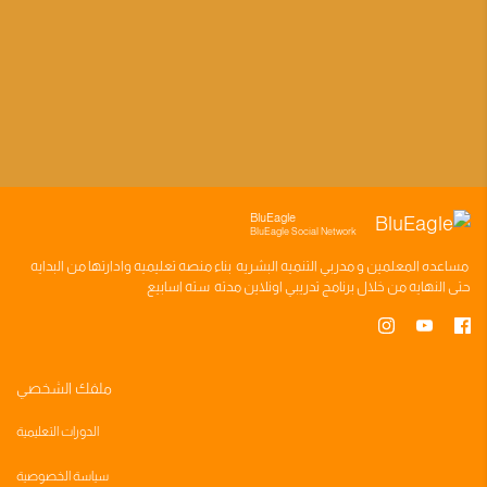
BluEagle
BluEagle Social Network
مساعده
المعلمين
و
مدربي التنميه البشريه
بناء
منصه تعليميه
وادارتها من البدايه
حتى النهايه من خلال
برنامج تدريبي
اونلاين مدته
سته اسابيع
ملفك الشخصي
الدورات التعليمية
سياسة الخصوصية