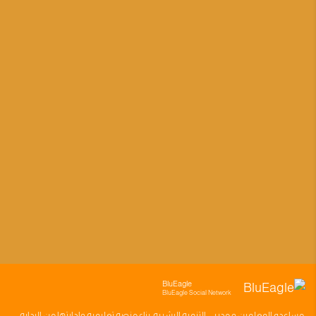
BluEagle
BluEagle Social Network
مساعده
المعلمين
و
مدربي التنميه البشريه
بناء
منصه تعليميه
وادارتها من البدايه