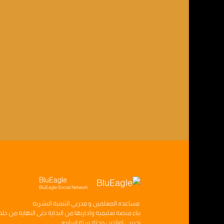
BluEagle
BluEagle Social Network
مساعده
المعلمين
و
مدربي التنميه البشريه
بناء
منصه تعليميه
وادارتها من البدايه حتى النهايه من خل
تدريبي
اونلاين مدته
سته اسابيع