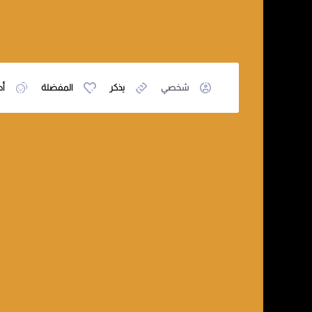
شخصي
يذكر
المفضلة
أص