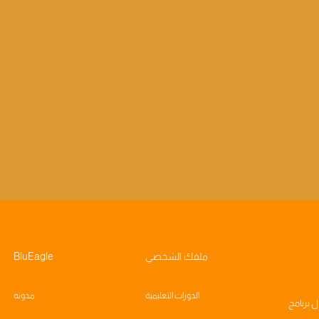
ملفك الشخصي
BluEagle
الدورات التعليمية
مدونه
ال
برنامج