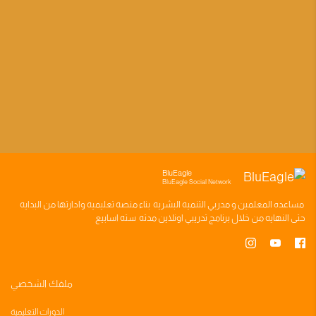
BluEagle
BluEagle Social Network
مساعده
المعلمين
و
مدربي التنميه البشريه
بناء
منصه تعليميه
وادارتها من البدايه
حتى النهايه من خلال
برنامج تدريبي
اونلاين مدته
سته اسابيع
ملفك الشخصي
الدورات التعليمية