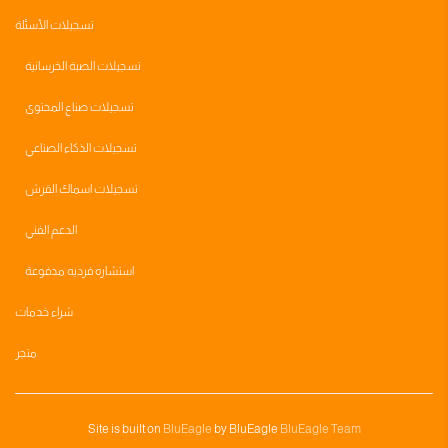
تسجيلات الأسئلة
تسجيلات الصبة الخرسانية
تسجيلات صناع المحتوى
تسجيلات الذكاء الصناعي
تسجيلات اسماك القرش
الدعم الفني
استشاره فرديه مدفوعة
شراء خدمات
متجر
Site is built on
BluEagle
by BluEagle
BluEagle Team