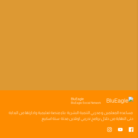
BluEagle
BluEagle Social Network
مساعده
المعلمين
و
مدربي التنميه البشريه
بناء
منصه تعليميه
وادارتها من البدايه
حتى النهايه من خلال
برنامج تدريبي
اونلاين مدته
سته اسابيع