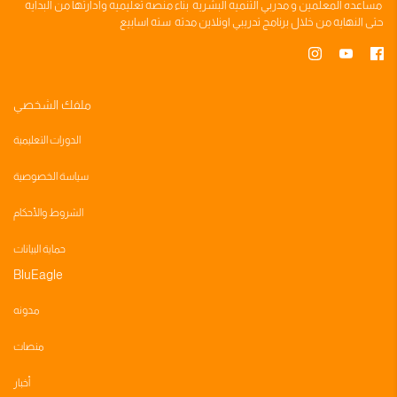
مساعده
المعلمين
و
مدربي التنميه البشريه
بناء
منصه تعليميه
وادارتها من البدايه
حتى النهايه من خلال
برنامج تدريبي
اونلاين مدته
سته اسابيع
ملفك الشخصي
الدورات التعليمية
سياسة الخصوصية
الشروط والأحكام
حماية البيانات
BluEagle
مدونه
منصات
أخبار