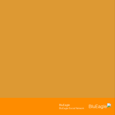
BluEagle
BluEagle Social Network