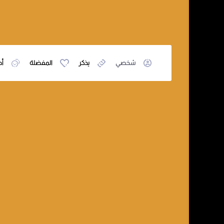
شخصي
يذكر
المفضلة
أص