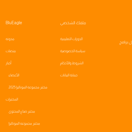
ملفك الشخصي
BluEagle
الدورات التعليمية
مدونه
ال
برنامج
سياسة الخصوصية
منصات
الشروط والأحكام
أخبار
حماية البيانات
الأعضاء
مختبر مجموعه الموناليزا 2025
المختبرات
مختبر صناع المحتوى
مختبر مجموعه الموناليزا