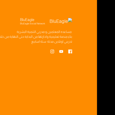
BluEagle
BluEagle Social Network
مساعده
المعلمين
و
مدربي التنميه البشريه
بناء
منصه تعليميه
وادارتها من البدايه حتى النهايه من خل
تدريبي
اونلاين مدته
سته اسابيع