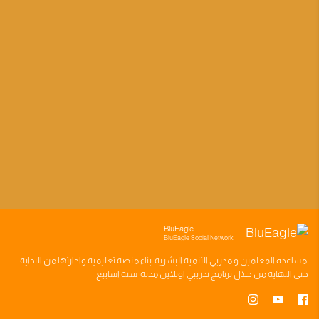
BluEagle
BluEagle Social Network
مساعده
المعلمين
و
مدربي التنميه البشريه
بناء
منصه تعليميه
وادارتها من البدايه
حتى النهايه من خلال
برنامج تدريبي
اونلاين مدته
سته اسابيع