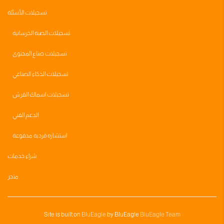
تسجيلات الأسئلة
تسجيلات الصبة الخرسانية
تسجيلات صناع المحتوى
تسجيلات الذكاء الصناعي
تسجيلات اسماك القرش
الدعم الفني
استشاره فرديه مدفوعة
شراء خدمات
متجر
Site is built on
BluEagle
by BluEagle
BluEagle Team