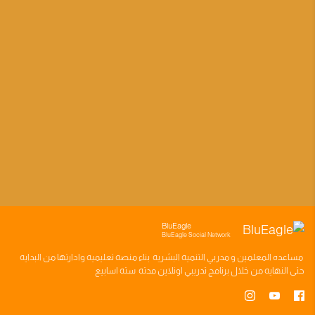
BluEagle
BluEagle Social Network
مساعده
المعلمين
و
مدربي التنميه البشريه
بناء
منصه تعليميه
وادارتها من البدايه
حتى النهايه من خلال
برنامج تدريبي
اونلاين مدته
سته اسابيع