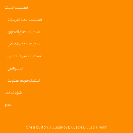
تسجيلات الأسئلة
تسجيلات الصبة الخرسانية
تسجيلات صناع المحتوى
تسجيلات الذكاء الصناعي
تسجيلات اسماك القرش
الدعم الفني
استشاره فرديه مدفوعة
شراء خدمات
متجر
Site is built on
BluEagle
by BluEagle
BluEagle Team