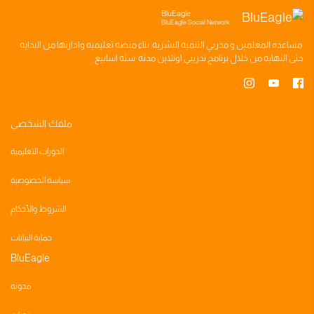
BluEagle
BluEagle Social Network
مساعده
المعلمين
و
مدربي التنميه البشريه
بناء
منصه تعليميه
وادارتها من البدايه
حتى النهايه من خلال
برنامج تدريبي
اونلاين مدته
سته اسابيع
ملفك الشخصي
الدورات التعليمية
سياسة الخصوصية
الشروط والأحكام
حماية البيانات
BluEagle
مدونه