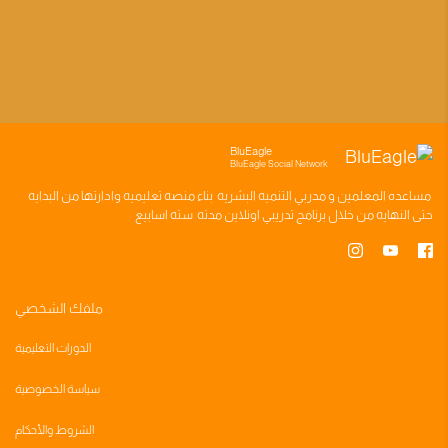
BluEagle
BluEagle Social Network
مساعده
المعلمين
و
مدربي التنميه البشريه
بناء
منصه تعليميه
وادارتها من البدايه
حتى النهايه من خلال
برنامج تدريبي
اونلاين مدته
سته اسابيع
ملفك الشخصي
الدورات التعليمية
سياسة الخصوصية
الشروط والأحكام