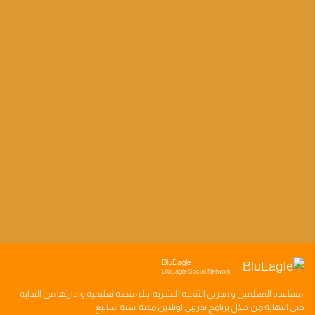
BluEagle
BluEagle Social Network
مساعده
المعلمين
و
مدربي التنميه البشريه
بناء
منصه تعليميه
وادارتها من البدايه
حتى النهايه من خلال
برنامج تدريبي
اونلاين مدته
سته اسابيع