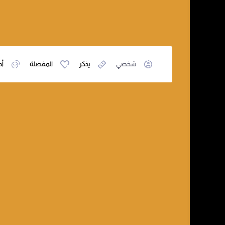
شخصي
يذكر
المفضلة
أص