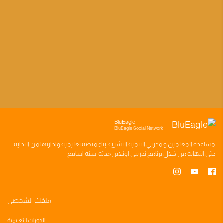
BluEagle
BluEagle Social Network
مساعده
المعلمين
و
مدربي التنميه البشريه
بناء
منصه تعليميه
وادارتها من البدايه
حتى النهايه من خلال
برنامج تدريبي
اونلاين مدته
سته اسابيع
ملفك الشخصي
الدورات التعليمية