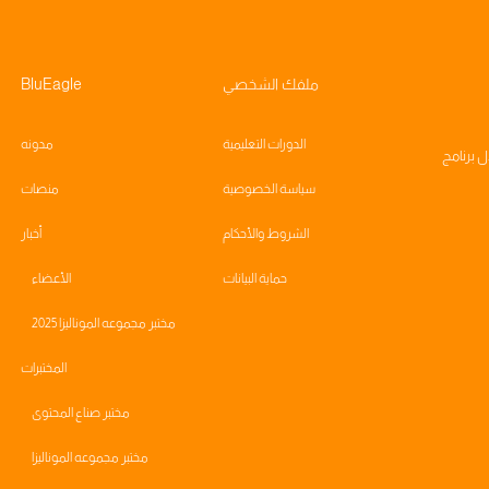
ملفك الشخصي
BluEagle
الدورات التعليمية
مدونه
ال
برنامج
سياسة الخصوصية
منصات
الشروط والأحكام
أخبار
حماية البيانات
الأعضاء
مختبر مجموعه الموناليزا 2025
المختبرات
مختبر صناع المحتوى
مختبر مجموعه الموناليزا