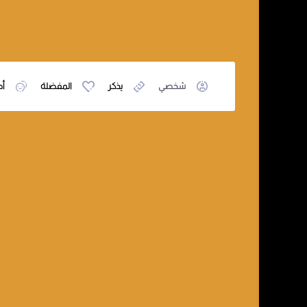
شخصي
يذكر
المفضلة
أص