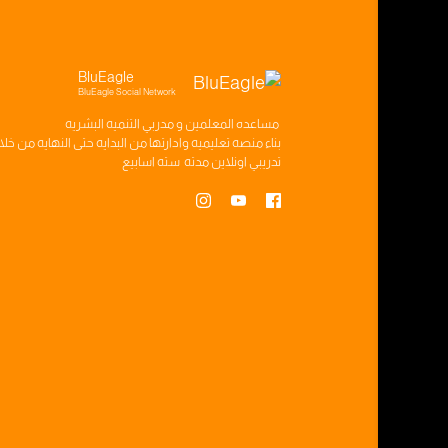
BluEagle
BluEagle Social Network
مساعده
المعلمين
و
مدربي التنميه البشريه
بناء
منصه تعليميه
وادارتها من البدايه حتى النهايه من خل
تدريبي
اونلاين مدته
سته اسابيع