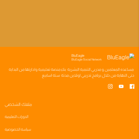
BluEagle
BluEagle Social Network
مساعده
المعلمين
و
مدربي التنميه البشريه
بناء
منصه تعليميه
وادارتها من البدايه
حتى النهايه من خلال
برنامج تدريبي
اونلاين مدته
سته اسابيع
ملفك الشخصي
الدورات التعليمية
سياسة الخصوصية