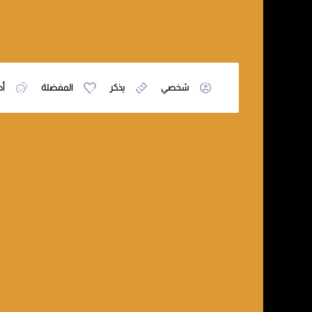
شخصي
يذكر
المفضلة
أص