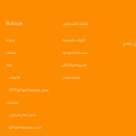
ملفك الشخصي
BluEagle
الدورات التعليمية
مدونه
ال
برنامج
سياسة الخصوصية
منصات
الشروط والأحكام
أخبار
حماية البيانات
الأعضاء
مختبر مجموعه الموناليزا 2025
المختبرات
مختبر صناع المحتوى
مختبر مجموعه الموناليزا