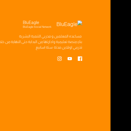
BluEagle
BluEagle Social Network
مساعده
المعلمين
و
مدربي التنميه البشريه
بناء
منصه تعليميه
وادارتها من البدايه حتى النهايه من خل
تدريبي
اونلاين مدته
سته اسابيع